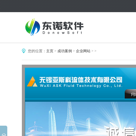
您的位置：
主页
>
成功案例
>
企业网站
> >