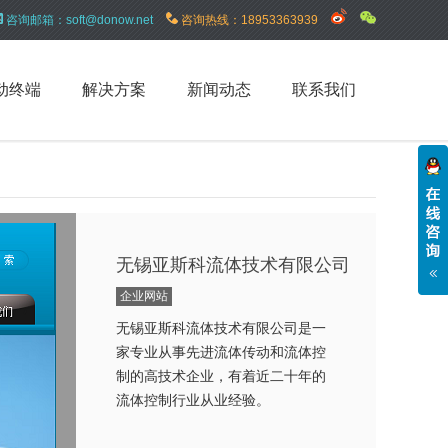
咨询邮箱：
soft@donow.net
咨询热线：
18953363939
动终端
解决方案
新闻动态
联系我们
无锡亚斯科流体技术有限公司
企业网站
无锡亚斯科流体技术有限公司是一
家专业从事先进流体传动和流体控
制的高技术企业，有着近二十年的
流体控制行业从业经验。